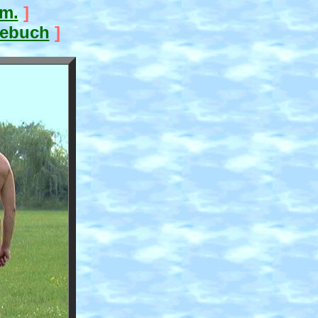
.m.
]
tebuch
]