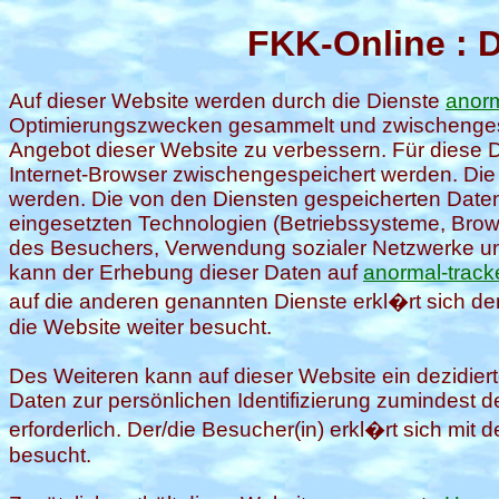
FKK-Online : 
Auf dieser Website werden durch die Dienste
anorm
Optimierungszwecken gesammelt und zwischengesp
Angebot dieser Website zu verbessern. Für diese D
Internet-Browser zwischengespeichert werden. D
werden. Die von den Diensten gespeicherten Daten 
eingesetzten Technologien (Betriebssysteme, Brows
des Besuchers, Verwendung sozialer Netzwerke und
kann der Erhebung dieser Daten auf
anormal-track
auf die anderen genannten Dienste erkl�rt sich de
die Website weiter besucht.
Des Weiteren kann auf dieser Website ein dezidierte
Daten zur persönlichen Identifizierung zumindest 
erforderlich. Der/die Besucher(in) erkl�rt sich mi
besucht.