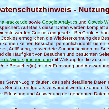
Datenschutzhinweis - Nutzu
al-tracker.de
sowie
Google Analytics
und
Goweb W
eichert. Auf Basis dieser Daten werden komplet
ienste werden Cookies eingesetzt. Bei Cookies hand
ie Cookies ermöglichen die Wiedererkennung des B
können keinen Besucher persönlich identifizieren, 
er, Auflösung, verwendete Suchmaschinen mit Suchb
 die Häufigkeit von Besuchen und besuchten Seiten
er.de/widersprechen.php
mit Wirkung für die Zukunf
r/die Besucher(in) mit der Erfassung und Auswertun
s Server-Log mitlaufen, das sehr detaillierte Daten e
des Benutzerendgeräts verwendet werden können. Daz
t der Erfassung und Auswertung der genannten Daten 