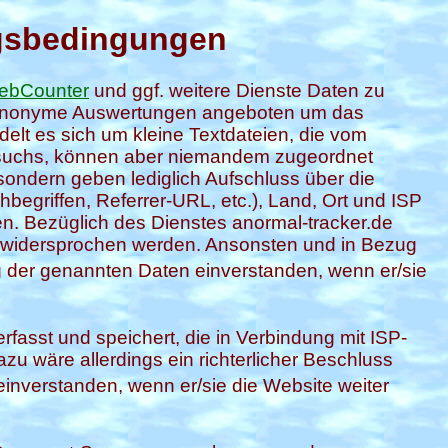
ngsbedingungen
ebCounter
und ggf. weitere Dienste Daten zu
t anonyme Auswertungen angeboten um das
elt es sich um kleine Textdateien, die vom
esuchs, können aber niemandem zugeordnet
sondern geben lediglich Aufschluss über die
egriffen, Referrer-URL, etc.), Land, Ort und ISP
. Bezüglich des Dienstes anormal-tracker.de
t widersprochen werden. Ansonsten und in Bezug
g der genannten Daten einverstanden, wenn er/sie
rfasst und speichert, die in Verbindung mit ISP-
u wäre allerdings ein richterlicher Beschluss
einverstanden, wenn er/sie die Website weiter