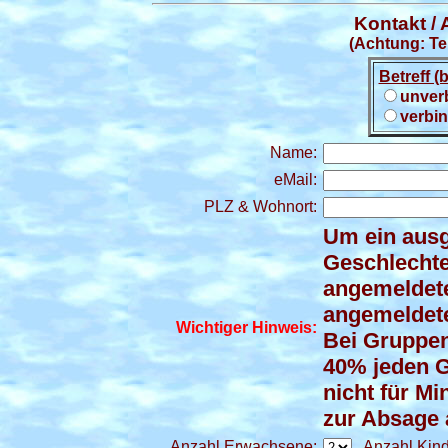
Kontakt /
(Achtung: T
Betreff (
unverb
verbi
Name:
eMail:
PLZ & Wohnort:
Um ein ausg
Geschlechte
angemeldete
angemeldet
Wichtiger Hinweis:
Bei Gruppe
40% jeden Ge
nicht für M
zur Absage 
Anzahl Erwachsene:
Anzahl Kind