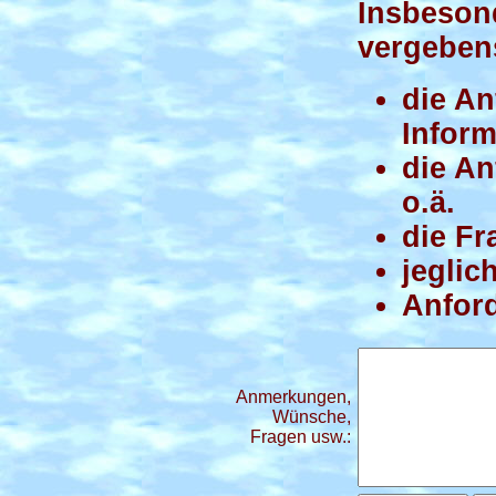
Insbeson
vergeben
die An
Inform
die A
o.ä.
die Fr
jeglic
Anford
Anmerkungen,
Wünsche,
Fragen usw.: