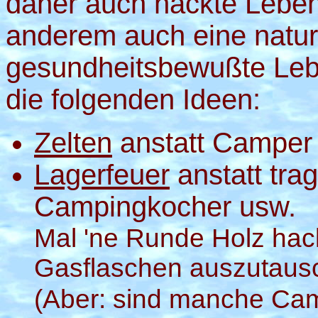
daher auch nackte Leben
anderem auch eine natu
gesundheitsbewußte Lebe
die folgenden Ideen:
Zelten
anstatt Camper
Lagerfeuer
anstatt tra
Campingkocher usw.
Mal 'ne Runde Holz hac
Gasflaschen auszutaus
(Aber: sind manche Cam