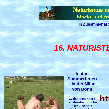
in Zusammenarb
16. NATURIST
in den
Sommerferien
- in der Nähe
von Bonn
ht
... das besondere
familienfreundliche
FKK-Erlebnis